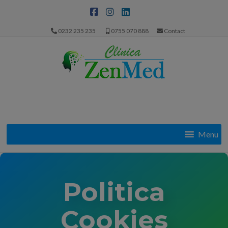
0232 235 235
0755 070 888
Contact
Menu
Politica
Cookies