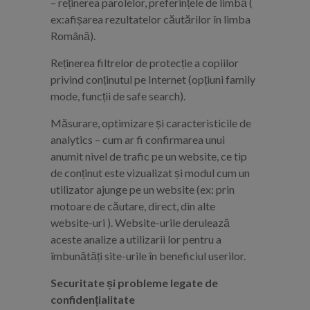
– reținerea parolelor, preferințele de limbă (
ex:afișarea rezultatelor căutărilor în limba
Română).
Reținerea filtrelor de protecție a copiilor
privind conținutul pe Internet (opțiuni family
mode, funcții de safe search).
Măsurare, optimizare și caracteristicile de
analytics – cum ar fi confirmarea unui
anumit nivel de trafic pe un website, ce tip
de conținut este vizualizat și modul cum un
utilizator ajunge pe un website (ex: prin
motoare de căutare, direct, din alte
website-uri ). Website-urile derulează
aceste analize a utilizarii lor pentru a
îmbunătăți site-urile în beneficiul userilor.
Securitate și probleme legate de
confidențialitate