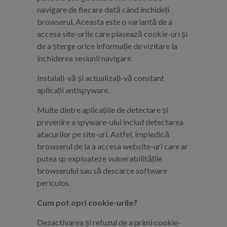
navigare de fiecare dată când închideți
browserul. Aceasta este o variantă de a
accesa site-urile care plasează cookie-uri și
de a șterge orice informație de vizitare la
închiderea sesiunii navigare.
Instalați-vă și actualizați-vă constant
aplicații antispyware.
Multe dintre aplicațiile de detectare și
prevenire a spyware-ului includ detectarea
atacurilor pe site-uri. Astfel, împiedică
browserul de la a accesa website-uri care ar
putea sp exploateze vulnerabilitățile
browserului sau să descarce software
periculos.
Cum pot opri cookie-urile?
Dezactivarea și refuzul de a primi cookie-