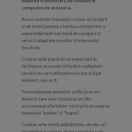
înaintea transmiterii de cookies în
computerele acestora.
Acest website folosește cookie-uri proprii
și de la terți pentru a furniza vizitatorilor o
experiență mult mai bună de navigare și
servicii adaptate nevoilor și interesului
fiecăruia.
Cookie-urile joacă un rol important în
facilitarea accesului și livrării multiplelor
servicii de care utilizatorul se bucură pe
internet, cum ar fi:
Personalizarea anumitor setări precum:
limba în care este vizualizat un site,
accesarea preferințelor vechi prin accesarea
butonului ‘’înainte’’ și “înapoi’’.
Cookie-urile oferă deținătorilor de site-uri
un feedback valoros asupra modului cum