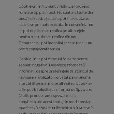
Cookie-urile NU sunt viruși! Ele folosesc
formate tip plain text. Nu sunt alcătuite din
bucăți de cod, așa că nu pot fi executate,
nici nu se pot autoexecuta. În consecință, nu
se pot duplica sau replica pe alte rețele
pentru a se rula sau replica din nou.
Deoarece nu pot îndeplini aceste funcții, nu
pot fi considerate viruși.
Cookie-urile pot fi totuși folosite pentru
scopuri negative. Deoarece stochează
informații despre preferințele și istoricul de
navigare al utilizatorilor, atât pe un anume
site cât și pe mai multe alte siteuri, cookie-
urile pot fi folosite ca o formă de Spyware.
Multe produse anti-spyware sunt
conștiente de acest fapt și în mod constant
marchează cookie-urile pentru a fi șterse în
cadrul procedurilor de ștergere/scanare