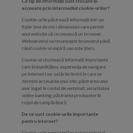
Ce tip de informații sunt stocate și
accesate prin intermediul cookie-urilor?
Cookie-urile păstrează informații într-un
fișier text de mici dimensiuni care permit
unui website să recunoască un browser.
Webserverul va recunoaște browserul până
când cookie-ul expiră sau este șters.
Cookie-ul stochează informații importante
care îmbunătățesc experiența de navigare
pe Internet ( ex: setările limbii în care se
dorește accesarea unui site; păstrarea unui
user logat în contul de webmail; securitatea
online banking; păstrarea produselor în
coșul de cumpărături)
De ce sunt cookie-urile importante
pentru Internet?
Cookie-urile reprezintă punctul central al