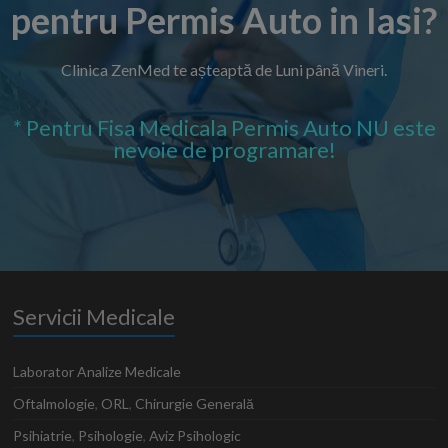
pentru Permis Auto in Iasi?
Clinica ZenMed te așteaptă de Luni până Vineri.
* Pentru Fisa Medicala Permis Auto NU este
nevoie de programare!
Servicii Medicale
Laborator Analize Medicale
Oftalmologie
,
ORL
,
Chirurgie Generală
Psihiatrie
,
Psihologie
,
Aviz Psihologic