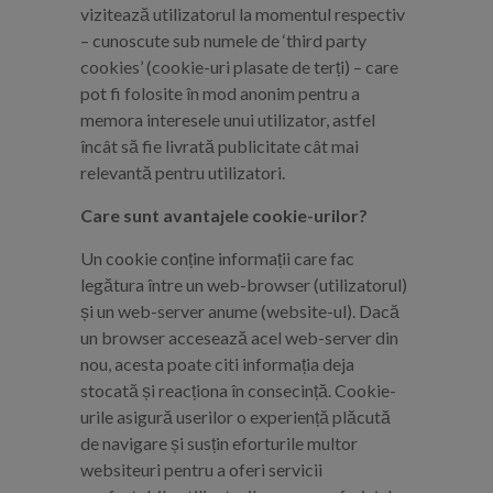
vizitează utilizatorul la momentul respectiv
– cunoscute sub numele de ‘third party
cookies’ (cookie-uri plasate de terți) – care
pot fi folosite în mod anonim pentru a
memora interesele unui utilizator, astfel
încât să fie livrată publicitate cât mai
relevantă pentru utilizatori.
Care sunt avantajele cookie-urilor?
Un cookie conține informații care fac
legătura între un web-browser (utilizatorul)
și un web-server anume (website-ul). Dacă
un browser accesează acel web-server din
nou, acesta poate citi informația deja
stocată și reacționa în consecință. Cookie-
urile asigură userilor o experiență plăcută
de navigare și susțin eforturile multor
websiteuri pentru a oferi servicii