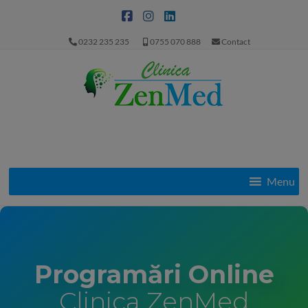
0232 235 235
0755 070 888
Contact
Menu
Programări Online
Clinica ZenMed